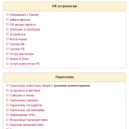
Об астрологии
Обращение к Ганеше
solncev@ya.ru
Об авторе lagna.ru
Телеграм АстроКанал
АстроКлуб
Ютуб-Канал
Группа ВК
Группа FB
Астро-инстаграм
Канал Я.Дзен
Астро-новости на FB
Гороскопы
Гороскопы известных людей
с краткими комментариями.
Астрологи и мистики
.
События и эпохи
.
Гороскопы городов
.
Гороскопы государств
.
Гороскопы организаций
.
Наблюдения НЛО
.
Воздушные происшествия
.
Морские происшествия
.