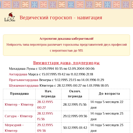
Ведический гороскоп - навигация
Астрология доказана кибернетикой!
Нейросеть типа персептрон различает гороскопы представителей двух профессий
с вероятностью до 91%
Вимшоттари даша, подпериоды
Махадаша Луны с 12.09.1994 10:35 по 12.09.2004 00:06
Антардаша
Марса с 13.07.1995 19:42 по 11.02.1996 21:18
Пратьяантардаша
Венеры с 9.12.1995 23:13 по 14.01.1996 11:29
Шукшмантардаша
Юпитера с 28.12.1995 00:27 по 1.01.1996 18:05
Нач.
Оконч.
Пранадаша
До возраста
периода
периода
28.12.1995
14 года 5 месяцев 22
Юпитер - Юпитер
28.12.1995 15:36
00:27
дня
28.12.1995
14 года 5 месяцев 23
Сатурн - Юпитер
29.12.1995 09:36
15:36
дня
Меркурий -
29.12.1995
14 года 5 месяцев 23
30.12.1995 01:42
Юпитер
09:36
дня