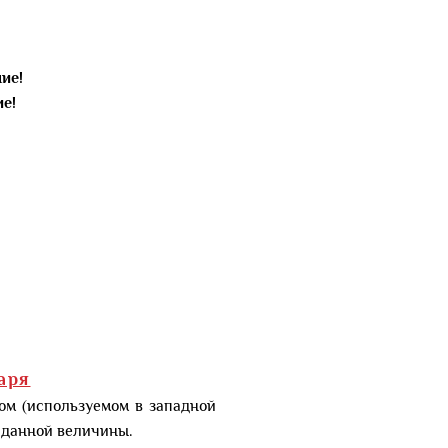
ие!
е!
аря
ом (используемом в западной
 данной величины.