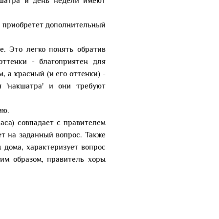
кшатра и день недели имеют
ги приобретет дополнительный
е. Это легко понять обратив
оттенки - благоприятен для
 а красный (и его оттенки) -
я 'накшатра' и они требуют
ию.
часа) совпадает с правителем
ет на заданный вопрос. Также
 дома, характеризует вопрос
ким образом, правитель хоры