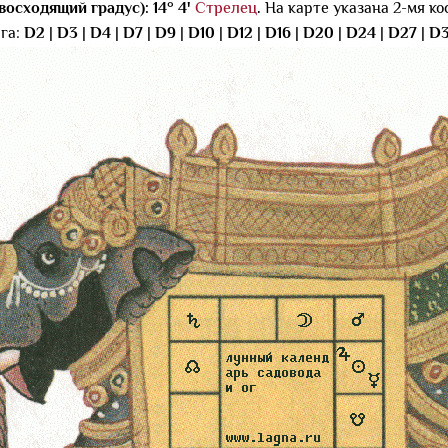
восходящий градус): 14° 4'
Стрелец
.
На карте указана 2-мя к
га:
D2
|
D3
|
D4
|
D7
|
D9
|
D10
|
D12
|
D16
|
D20
|
D24
|
D27
|
D