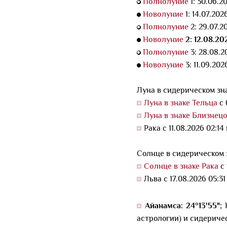
Полнолуние
1: 30.06.2
Новолуние
1: 14.07.20
Полнолуние
2: 29.07.2
Новолуние
2: 12.08.20
Полнолуние
3: 28.08.2
Новолуние
3: 11.09.202
Луна в сидерическом зна
Луна в знаке Тельца
c 
Луна в знаке Близнец
Рака c 11.08.2026 02:14
Солнце в сидерическом 
Солнце в знаке Рака
c 
Льва c 17.08.2026 05:31
Айанамса: 24°13'55";
астрологии) и сидериче