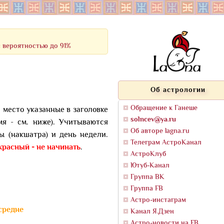
 вероятностью до 91%
Об астрологии
Обращение к Ганеше
и место указанные в заголовке
solncev@ya.ru
мя - см. ниже). Учитываются
Об авторе lagna.ru
ы (накшатра) и день недели.
Телеграм АстроКанал
красный - не начинать
.
АстроКлуб
Ютуб-Канал
Группа ВК
Группа FB
Астро-инстаграм
 средне
Канал Я.Дзен
Астро-новости на FB