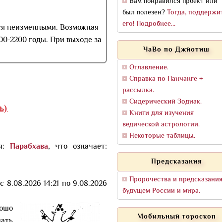
Вам понравился проект или
был полезен?
Тогда, поддержи
его! Подробнее...
ся неизменными. Возможная
00-2200 годы. При выходе за
ЧаВо по Джйотиш
Оглавление.
Справка по Панчанге +
рассылка.
Сидерический Зодиак.
ь)
Книги для изучения
ведической астрологии.
Некоторые таблицы.
ся:
Парабхава
, что означает:
Предсказания
Пророчества и предсказания
с 8.08.2026 14:21 по 9.08.2026
будущем России и мира.
рошо
Мобильный гороскоп
нать