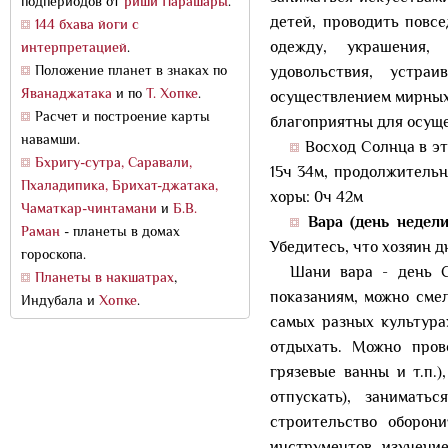
подпериодов от
риши Парашары
.
детей, проводить повс
144 бхава йоги с
одежду, украшения, 
интерпретацией
.
Положение планет в знаках по
удовольствия, устра
Яванаджатака
и по
Т. Хопке
.
осуществлением мирных 
Расчет и построение карты
благоприятны для осуще
навамши.
Восход Солнца в это
Бхригу-сутра, Саравали,
15ч 34м, продолжительн
Пхаладипика, Брихат-джатака,
хоры: 0ч 42м
Чаматкар-чинтамани
и
Б.В.
Вара (день недели
Раман
- планеты в домах
Убедитесь, что хозяин д
гороскопа.
Шани вара - день С
Планеты в накшатрах
,
показаниям, можно сме
Индубала и
Хопке
.
самых разных культура
отдыхать. Можно пров
грязевые ванны и т.п.
отпускать), занимать
строительство оборон