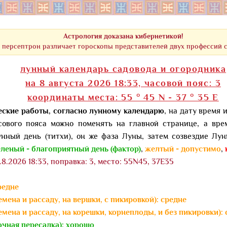
Астрология доказана кибернетикой!
 персептрон различает гороскопы представителей двух профессий с
лунный календарь садовода и огородника
на 8 августа 2026 18:33, часовой пояс: 3
координаты места: 55 ° 45 N - 37 ° 35 E
еские работы, согласно лунному календарю
, на дату время 
сового пояса можно поменять на главной странице, а вре
нный день (титхи), он же фаза Луны, затем созвездие Лун
еленый - благоприятный день (фактор)
,
желтый - допустимо
,
.8.2026 18:33, поправка: 3, место: 55N45, 37E35
редне
емена и рассаду, на вершки, с пикировкой): средне
емена и рассаду, на корешки, корнеплоды, и без пикировки):
чная пересадка): хорошо