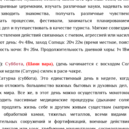
едневные церемонии, изучать различные науки, надевать н
заводить знакомства, получать различные чувствен
ивать процессии, фестивали, заниматься планирование
дел и путешествовать в качестве туриста. Мягкие созвезди
ствления действий связанных с гневом, агрессией или насил
т день: 4ч 48м, заход Солнца: 20ч 22м (время местное, пояс
ость ночи: 8ч 26м. Продолжительность дневной хоры: 1ч 18
)
:
Суббота
,
(Шани вара)
, (день начинается с восходом Сол
ня недели (Сатурн) силен в раси-чакре.
атурна (суббота). Это единственный день в неделе, когд
ло отложить большинство важных бытовых и духовных дел,
х мира. Все же, в этот день можно осуществлять монотон
одить пассивные медицинские процедуры (дыхание соля
), продлять жизнь себе и другим живым существам (напри
ся обработкой камня, тяжелых металлов, всеми видами
ительных сооружений и фортификаций, военные действия