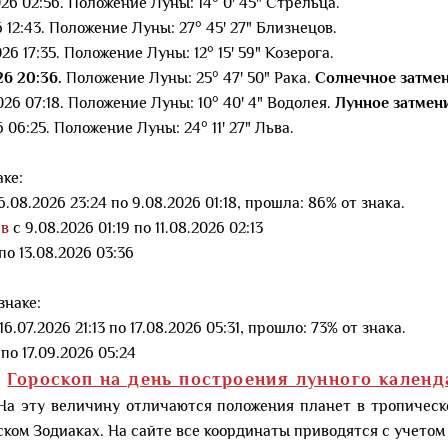
026 02:56. Положение Луны: 14° 0' 45" Стрельца.
26 12:43. Положение Луны: 27° 45' 27" Близнецов.
026 17:35. Положение Луны: 12° 15' 59" Козерога.
26 20:36.
Положение Луны: 25° 47' 50" Рака.
Солнечное затмен
026 07:18. Положение Луны: 10° 40' 4" Водолея.
Лунное затмени
6 06:25. Положение Луны: 24° 11' 27" Льва.
ке:
6.08.2026 23:24 по 9.08.2026 01:18, прошла: 86% от знака.
ов
c 9.08.2026 01:19 по 11.08.2026 02:13
 по 13.08.2026 03:36
знаке:
16.07.2026 21:13 по 17.08.2026 05:31, прошло: 73% от знака.
 по 17.09.2026 05:24
Гороскоп на день построения лунного календ
На эту величину отличаются положения планет в тропическ
ском Зодиаках. На сайте все координаты приводятся с учетом