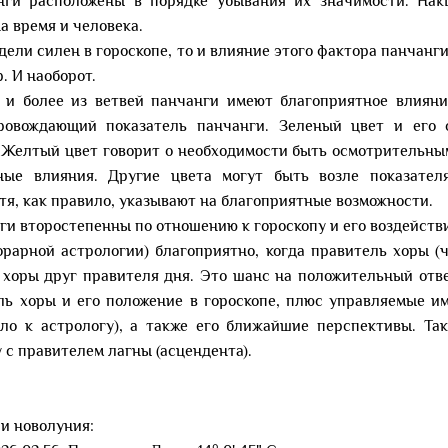
анги расположены в порядке убывания их значимости. На
а время и человека.
едели силен в гороскопе, то и влияние этого фактора панчан
. И наоборот.
 и более из ветвей панчанги имеют благоприятное влияни
ровождающий показатель панчанги. Зеленый цвет и его 
Желтый цвет говорит о необходимости быть осмотрительным,
ные влияния. Другие цвета могут быть возле показател
тя, как правило, указывают на благоприятные возможности.
ги второстепенны по отношению к гороскопу и его воздейств
орарной астрологии) благоприятно, когда правитель хоры (
ь хоры друг правителя дня. Это шанс на положительный отв
ль хоры и его положение в гороскопе, плюс управляемые им
ело к астрологу), а также его ближайшие перспективы. Та
 с правителем лагны (асцендента).
и новолуния: