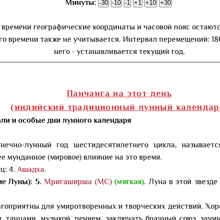
Минуты:
 времени географические координаты и часовой пояс остают
го времени также не учитывается. Интервал перемещений: 18
него - устанавливается текущий год.
Панчанга на этот день
(индийский традиционный лунный календар
али и особые дни лунного календаря
нечно-лунный год шестидесятилетнего цикла, называет
ее мунданное (мировое) влияние на это время.
ц: 4.
Ашадха
.
е Луны): 5.
Мригаширша
(МС)
(мягкая)
. Луна в этой звезде 
агоприятны для умиротворенных и творческих действий. Хо
, танцами, музыкой, пением, заключать брачный союз, зачи