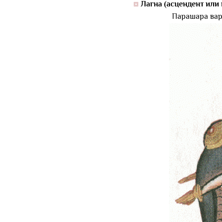
Лагна (асцендент или 
Парашара вар