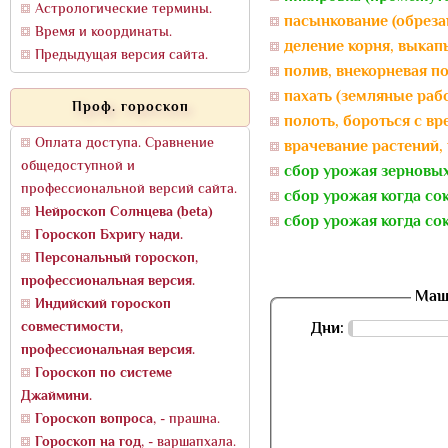
Астрологические термины.
пасынкование (обреза
Время и координаты.
деление корня, выкап
Предыдущая версия сайта.
полив, внекорневая п
пахать (земляные раб
Проф. гороскоп
полоть, бороться с вр
Оплата доступа. Сравнение
врачевание растений, 
общедоступной и
сбор урожая зерновых
профессиональной версий сайта.
сбор урожая когда со
Нейроскоп Солнцева (beta)
сбор урожая когда со
Гороскоп Бхригу нади.
Персональный гороскоп,
профессиональная версия.
Маши
Индийский гороскоп
совместимости,
Дни:
профессиональная версия.
Гороскоп по системе
Джаймини.
Гороскоп вопроса
, - прашна.
Гороскоп на год
, - варшапхала.