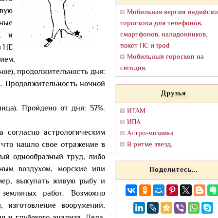
овую
Мобильная версия индийско
ные
гороскопа для телефонов,
смартфонов, наладонников,
м и
покет ПС и ipod
я НЕ
Мобильный гороскоп на
ием.
сегодня.
ное), продолжительность дня:
м. Продолжительность ночной
Друзья
нца). Пройдено от дня: 57%.
ИТАМ
ИПА
а согласно астрологическим
Астро-мозаика
 что нашло свое отражение в
В ритме звезд.
ный однообразный труд, либо
ным воздухом, морские или
Поделитесь...
мер, выкупать живую рыбу и
 земляных работ. Возможно
, изготовление вооружений,