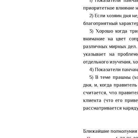
1) Показатели панч
приоритетное влияние н
2) Если хозяин дня н
благоприятный характер
3) Хорошо когда три
внимание на цвет соп
различных мирных дел. 
указывает на проблем
отдельного изучения, хо
4) Показатели панчан
5) В теме прашны (х
дня, и, когда правител
считается, что правите
клиента (что его прив
рассматривается наряду
Ближайшие полнолуния 