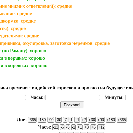
ние нижних ответвлений): средне
ывание: средне
одкормка: средне
оты): средне
едителями: средне
прививки, окулировка, заготовка черенков: средне
 (по Раману): хорошо
ки в вершках: хорошо
ки в корешках: хорошо
на времени - индийский гороскоп и прогноз на будущее и
Часы:
Минуты:
Дни:
Часы: