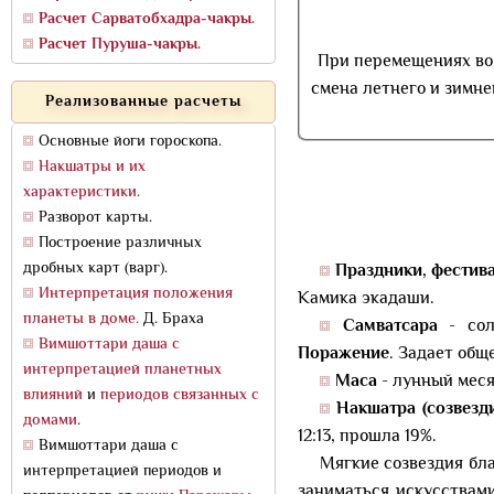
Расчет Сарватобхадра-чакры.
Расчет Пуруша-чакры.
При перемещениях во
смена летнего и зимне
Реализованные расчеты
Основные йоги гороскопа.
Накшатры и их
характеристики.
Разворот карты.
Построение различных
дробных карт (варг).
Праздники, фестив
Интерпретация положения
Камика экадаши.
планеты в доме.
Д. Браха
Самватсара
- сол
Вимшоттари даша с
Поражение
. Задает общ
интерпретацией планетных
Маса
- лунный меся
влияний
и
периодов связанных с
Накшатра (созвезди
домами
.
12:13, прошла 19%.
Вимшоттари даша с
Мягкие созвездия бл
интерпретацией периодов и
заниматься искусствами