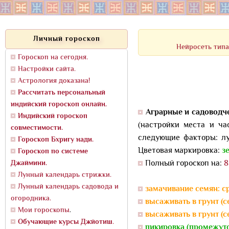
Личный гороскоп
Нейросеть типа
Гороскоп на сегодня.
Настройки сайта.
Астрология доказана!
Рассчитать персональный
индийский гороскоп онлайн.
Аграрные и садоводч
Индийский гороскоп
(настройки места и ча
совместимости.
следующие факторы: лу
Гороскоп Бхригу нади.
Цветовая маркировка:
з
Гороскоп по системе
Джаймини.
Полный гороскоп на:
8
Лунный календарь стрижки.
Лунный календарь садовода и
замачивание семян: с
огородника.
высаживать в грунт (с
Мои гороскопы
.
высаживать в грунт (с
Обучающие курсы Джйотиш
.
пикировка (промежуто