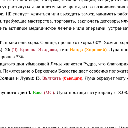
 текстов или наук, требующее концентрации, сосредоточени
огут растянуться на длительное время, из-за возникновения
к. НЕ следует жениться или выходить замуж, нанимать рабо
, требующие мастерства, торговать, заключать договоры ил
дить активное медицинское лечение или операции, устраива
 11, правитель хоры: Солнце, прошло от хоры: 60%. Хозяин хоры
): 26
(11).
Кришна-Экадаши
, тип:
Нанда (Хороший)
. Луна пр
, прошла 33%.
цатого дня убывающей Луны является Рудра, что благоприя
и. Памятование о Верховном Божестве даст особенно положит
Солнца и Луны): 13.
Вьягхата
(бьющий)
. Луна образует йогу 
унного дня) 1.
Бава
(МС)
. Луна проходит эту карану с 8.08.
.