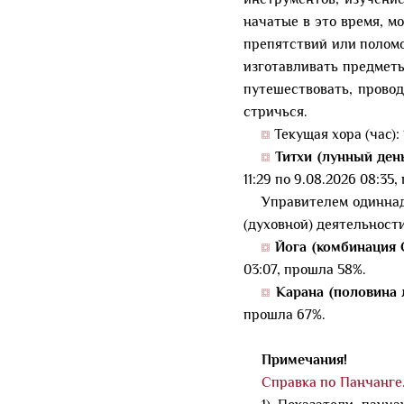
инструментов, изучение
начатые в это время, м
препятствий или поломо
изготавливать предметы
путешествовать, прово
стричься.
Текущая хора (час):
Титхи (лунный день
11:29 по 9.08.2026 08:35
Управителем одиннад
(духовной) деятельност
Йога (комбинация 
03:07, прошла 58%.
Карана (половина л
прошла 67%.
Примечания!
Справка по Панчанге