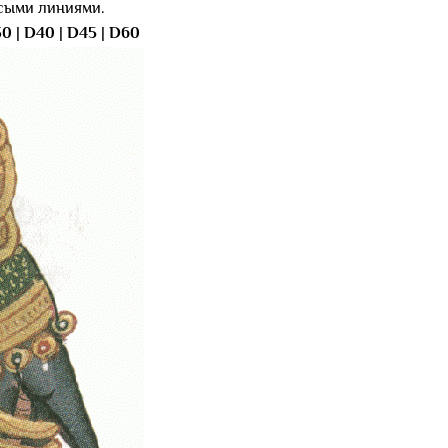
осыми линиями.
30
|
D40
|
D45
|
D60