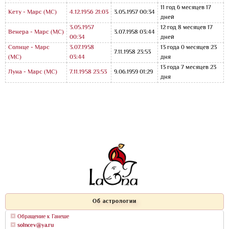
11 год 6 месяцев 17
Кету - Марс
(МС)
4.12.1956 21:03
3.05.1957 00:34
дней
3.05.1957
12 год 8 месяцев 17
Венера - Марс
(МС)
3.07.1958 03:44
00:34
дней
Солнце - Марс
3.07.1958
13 года 0 месяцев 23
7.11.1958 23:53
(МС)
03:44
дня
13 года 7 месяцев 23
Луна - Марс
(МС)
7.11.1958 23:53
9.06.1959 01:29
дня
Об астрологии
Обращение к Ганеше
solncev@ya.ru