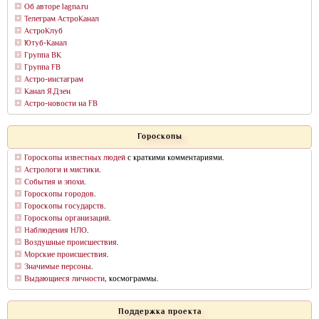
Об авторе lagna.ru
Телеграм АстроКанал
АстроКлуб
Ютуб-Канал
Группа ВК
Группа FB
Астро-инстаграм
Канал Я.Дзен
Астро-новости на FB
Гороскопы
Гороскопы известных людей
с краткими комментариями.
Астрологи и мистики
.
События и эпохи
.
Гороскопы городов
.
Гороскопы государств
.
Гороскопы организаций
.
Наблюдения НЛО
.
Воздушные происшествия
.
Морские происшествия
.
Значимые персоны
.
Выдающиеся личности
, космограммы.
Поддержка проекта