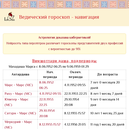
Ведический гороскоп - навигация
Астрология доказана кибернетикой!
Нейросеть типа персептрон различает гороскопы представителей двух профессий
с вероятностью до 91%
Вимшоттари даша, подпериоды
Махадаша Марса с 8.06.1952 06:25 по 9.06.1959 01:29
Нач.
Оконч.
Антардаша
До возраста
периода
периода
8.06.1952
7 лет 0 месяцев 20
Марс - Марс
(МС)
4.11.1952 09:55
06:25
дней
Раху - Марс
(МС)
4.11.1952 09:55
22.11.1953 22:23
8 лет 1 месяц 7 дней
Юпитер - Марс
22.11.1953
29.10.1954
9 лет 0 месяцев 14
(МС)
22:23
20:08
дня
29.10.1954
Сатурн - Марс
(МС)
8.12.1955 15:57
10 лет 1 месяц 23 дня
20:08
Меркурий - Марс
8.12.1955 15:57
4.12.1956 21:03
11 год 1 месяц 20 дней
(МС)