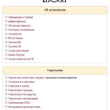
Об астрологии
Обращение к Ганеше
solncev@ya.ru
Об авторе lagna.ru
Телеграм АстроКанал
АстроКлуб
Ютуб-Канал
Группа ВК
Группа FB
Астро-инстаграм
Канал Я.Дзен
Астро-новости на FB
Гороскопы
Гороскопы известных людей
с краткими комментариями.
Астрологи и мистики
.
События и эпохи
.
Гороскопы городов
.
Гороскопы государств
.
Гороскопы организаций
.
Наблюдения НЛО
.
Воздушные происшествия
.