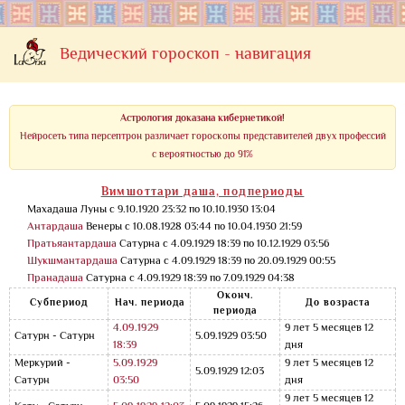
Ведический гороскоп - навигация
Астрология доказана кибернетикой!
Нейросеть типа персептрон различает гороскопы представителей двух профессий
с вероятностью до 91%
Вимшоттари даша, подпериоды
Махадаша Луны с 9.10.1920 23:32 по 10.10.1930 13:04
Антардаша
Венеры с 10.08.1928 03:44 по 10.04.1930 21:59
Пратьяантардаша
Сатурна с 4.09.1929 18:39 по 10.12.1929 03:56
Шукшмантардаша
Сатурна с 4.09.1929 18:39 по 20.09.1929 00:55
Пранадаша
Сатурна с 4.09.1929 18:39 по 7.09.1929 04:38
Оконч.
Субпериод
Нач. периода
До возраста
периода
4.09.1929
9 лет 5 месяцев 12
Сатурн - Сатурн
5.09.1929 03:50
18:39
дня
Меркурий -
5.09.1929
9 лет 5 месяцев 12
5.09.1929 12:03
Сатурн
03:50
дня
9 лет 5 месяцев 12