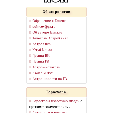
Об астрологии
Обращение к Ганеше
solncev@ya.ru
Об авторе lagna.ru
Телеграм АстроКанал
АстроКлуб
Ютуб-Канал
Группа ВК
Группа FB
Астро-инстаграм
Канал Я.Дзен
Астро-новости на FB
Гороскопы
Гороскопы известных людей
с
краткими комментариями.
Астрологи и мистики
.