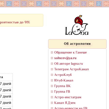
ероятностью до 91%
Об астрологии
Обращение к Ганеше
solncev@ya.ru
Об авторе lagna.ru
Телеграм АстроКанал
АстроКлуб
та
Ютуб-Канал
17 дней
Группа ВК
17 дней
Группа FB
17 дней
Астро-инстаграм
17 дней
Канал Я.Дзен
Астро-новости на FB