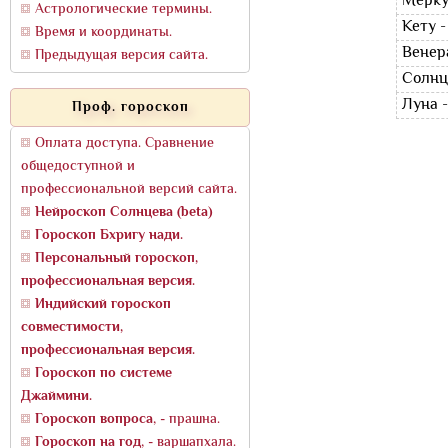
Мерку
Астрологические термины.
Кету 
Время и координаты.
Венер
Предыдущая версия сайта.
Солнц
Луна 
Проф. гороскоп
Оплата доступа. Сравнение
общедоступной и
профессиональной версий сайта.
Нейроскоп Солнцева (beta)
Гороскоп Бхригу нади.
Персональный гороскоп,
профессиональная версия.
Индийский гороскоп
совместимости,
профессиональная версия.
Гороскоп по системе
Джаймини.
Гороскоп вопроса
, - прашна.
Гороскоп на год
, - варшапхала.