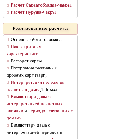
Расчет Сарватобхадра-чакры.
Расчет Пуруша-чакры.
Реализованные расчеты
Основные йоги гороскопа.
Накшатры и их
характеристики.
Разворот карты.
Построение различных
дробных карт (варг).
Интерпретация положения
планеты в доме.
Д. Браха
Вимшоттари даша с
интерпретацией планетных
влияний
и
периодов связанных с
домами
.
Вимшоттари даша с
интерпретацией периодов и