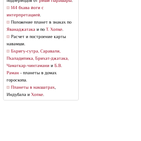
подпериодов от
риши Парашары
.
144 бхава йоги с
интерпретацией
.
Положение планет в знаках по
Яванаджатака
и по
Т. Хопке
.
Расчет и построение карты
навамши.
Бхригу-сутра, Саравали,
Пхаладипика, Брихат-джатака,
Чаматкар-чинтамани
и
Б.В.
Раман
- планеты в домах
гороскопа.
Планеты в накшатрах
,
Индубала и
Хопке
.