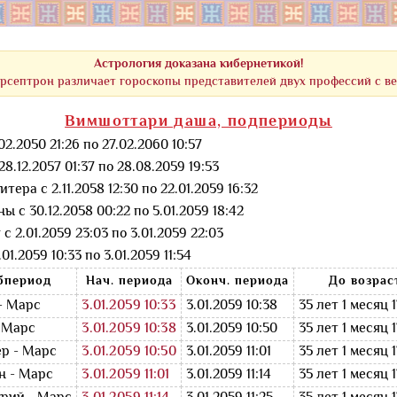
Астрология доказана кибернетикой!
рсептрон различает гороскопы представителей двух профессий с в
Вимшоттари даша, подпериоды
.2050 21:26 по 27.02.2060 10:57
8.12.2057 01:37 по 28.08.2059 19:53
тера с 2.11.2058 12:30 по 22.01.2059 16:32
ы с 30.12.2058 00:22 по 5.01.2059 18:42
 2.01.2059 23:03 по 3.01.2059 22:03
1.2059 10:33 по 3.01.2059 11:54
бпериод
Нач. периода
Оконч. периода
До возрас
- Марс
3.01.2059 10:33
3.01.2059 10:38
35 лет 1 месяц 
- Марс
3.01.2059 10:38
3.01.2059 10:50
35 лет 1 месяц 
р - Марс
3.01.2059 10:50
3.01.2059 11:01
35 лет 1 месяц 
н - Марс
3.01.2059 11:01
3.01.2059 11:14
35 лет 1 месяц 