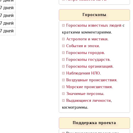
17 дней
17 дней
Гороскопы
17 дней
17 дней
Гороскопы известных людей
с
17 дней
краткими комментариями.
Астрологи и мистики
.
События и эпохи
.
Гороскопы городов
.
Гороскопы государств
.
Гороскопы организаций
.
Наблюдения НЛО
.
Воздушные происшествия
.
Морские происшествия
.
Значимые персоны
.
Выдающиеся личности
,
космограммы.
Поддержка проекта