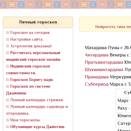
Личный гороскоп
Нейросеть типа пе
Гороскоп на сегодня.
Настройки сайта.
Астрология доказана!
Махадаша Луны с 26.02
Рассчитать персональный
Антардаша
Венеры с 2
индийский гороскоп онлайн.
Пратьяантардаша
Юпи
Индийский гороскоп
Шукшмантардаша
Лун
совместимости.
Пранадаша
Меркурия с
Гороскоп Бхригу нади.
Субпериод
Марса с 3.0
Гороскоп по системе
Су
Джаймини.
Лунный календарь стрижки.
Марс 
Лунный календарь садовода и
Раху 
огородника.
Юпите
Мои гороскопы
.
Сатур
Обучающие курсы Джйотиш
.