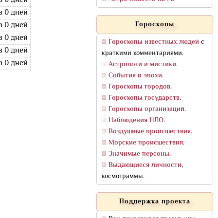
в 0 дней
в 0 дней
Гороскопы
в 0 дней
в 0 дней
Гороскопы известных людей
с
в 0 дней
краткими комментариями.
в 0 дней
Астрологи и мистики
.
События и эпохи
.
Гороскопы городов
.
Гороскопы государств
.
Гороскопы организаций
.
Наблюдения НЛО
.
Воздушные происшествия
.
Морские происшествия
.
Значимые персоны
.
Выдающиеся личности
,
космограммы.
Поддержка проекта