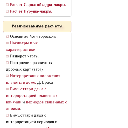
Расчет Сарватобхадра-чакры.
Расчет Пуруша-чакры.
Реализованные расчеты
Основные йоги гороскопа.
Накшатры и их
характеристики.
Разворот карты.
Построение различных
дробных карт (варг).
Интерпретация положения
планеты в доме.
Д. Браха
Вимшоттари даша с
интерпретацией планетных
влияний
и
периодов связанных с
домами
.
Вимшоттари даша с
интерпретацией периодов и