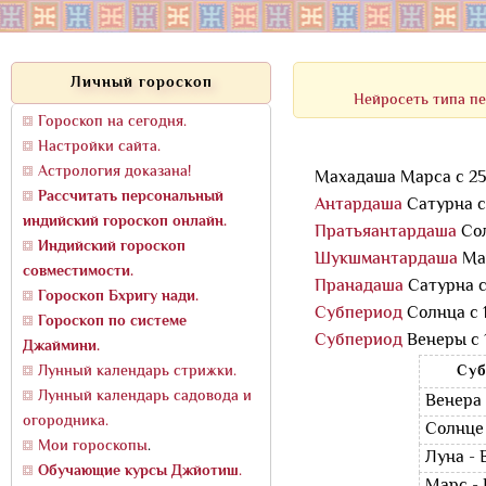
Личный гороскоп
Нейросеть типа пе
Гороскоп на сегодня.
Настройки сайта.
Астрология доказана!
Махадаша Марса с 25.0
Рассчитать персональный
Антардаша
Сатурна с 
индийский гороскоп онлайн.
Пратьяантардаша
Сол
Индийский гороскоп
Шукшмантардаша
Мар
совместимости.
Пранадаша
Сатурна с 
Гороскоп Бхригу нади.
Субпериод
Солнца с 1
Гороскоп по системе
Субпериод
Венеры с 18
Джаймини.
Лунный календарь стрижки.
Суб
Лунный календарь садовода и
Венера 
огородника.
Солнце 
Мои гороскопы
.
Луна - 
Обучающие курсы Джйотиш
.