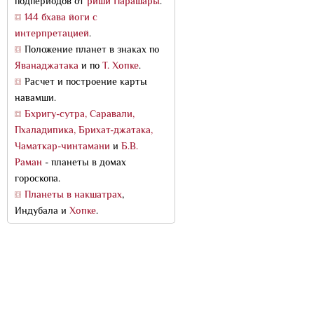
подпериодов от
риши Парашары
.
144 бхава йоги с
интерпретацией
.
Положение планет в знаках по
Яванаджатака
и по
Т. Хопке
.
Расчет и построение карты
навамши.
Бхригу-сутра, Саравали,
Пхаладипика, Брихат-джатака,
Чаматкар-чинтамани
и
Б.В.
Раман
- планеты в домах
гороскопа.
Планеты в накшатрах
,
Индубала и
Хопке
.