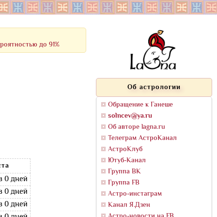
ероятностью до 91%
Об астрологии
Обращение к Ганеше
solncev@ya.ru
Об авторе lagna.ru
Телеграм АстроКанал
АстроКлуб
Ютуб-Канал
ста
Группа ВК
в 0 дней
Группа FB
в 0 дней
Астро-инстаграм
в 0 дней
Канал Я.Дзен
Астро-новости на FB