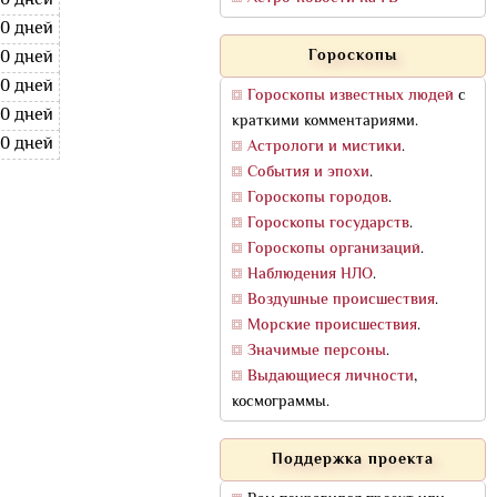
20 дней
20 дней
Гороскопы
20 дней
20 дней
Гороскопы известных людей
с
20 дней
краткими комментариями.
20 дней
Астрологи и мистики
.
События и эпохи
.
Гороскопы городов
.
Гороскопы государств
.
Гороскопы организаций
.
Наблюдения НЛО
.
Воздушные происшествия
.
Морские происшествия
.
Значимые персоны
.
Выдающиеся личности
,
космограммы.
Поддержка проекта