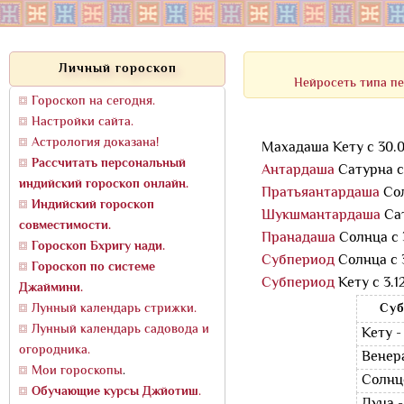
Личный гороскоп
Нейросеть типа пе
Гороскоп на сегодня.
Настройки сайта.
Астрология доказана!
Махадаша Кету с 30.05
Рассчитать персональный
Антардаша
Сатурна с 
индийский гороскоп онлайн.
Пратьяантардаша
Сол
Индийский гороскоп
Шукшмантардаша
Сат
совместимости.
Пранадаша
Солнца с 3
Гороскоп Бхригу нади.
Субпериод
Солнца с 3.
Гороскоп по системе
Субпериод
Кету с 3.12
Джаймини.
Лунный календарь стрижки.
Суб
Лунный календарь садовода и
Кету -
огородника.
Венера
Мои гороскопы
.
Солнце
Обучающие курсы Джйотиш
.