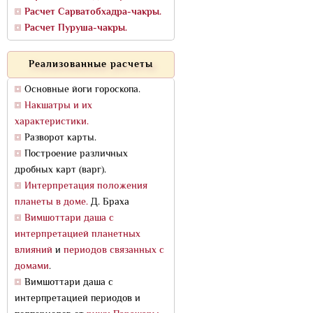
Расчет Сарватобхадра-чакры.
Расчет Пуруша-чакры.
Реализованные расчеты
Основные йоги гороскопа.
Накшатры и их
характеристики.
Разворот карты.
Построение различных
дробных карт (варг).
Интерпретация положения
планеты в доме.
Д. Браха
Вимшоттари даша с
интерпретацией планетных
влияний
и
периодов связанных с
домами
.
Вимшоттари даша с
интерпретацией периодов и