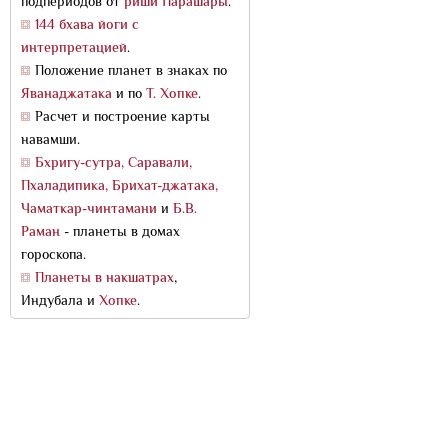
подпериодов от
риши Парашары
.
144 бхава йоги с
интерпретацией
.
Положение планет в знаках по
Яванаджатака
и по
Т. Хопке
.
Расчет и построение карты
навамши.
Бхригу-сутра, Саравали,
Пхаладипика, Брихат-джатака,
Чаматкар-чинтамани
и
Б.В.
Раман
- планеты в домах
гороскопа.
Планеты в накшатрах
,
Индубала и
Хопке
.