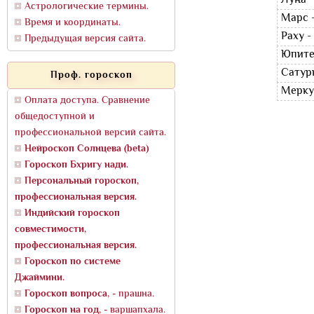
Луна -
Астрологические термины.
Марс -
Время и координаты.
Раху -
Предыдущая версия сайта.
Юпите
Сатурн
Проф. гороскоп
Мерку
Оплата доступа. Сравнение
общедоступной и
профессиональной версий сайта.
Нейроскоп Солнцева (beta)
Гороскоп Бхригу нади.
Персональный гороскоп,
профессиональная версия.
Индийский гороскоп
совместимости,
профессиональная версия.
Гороскоп по системе
Джаймини.
Гороскоп вопроса
, - прашна.
Гороскоп на год
, - варшапхала.