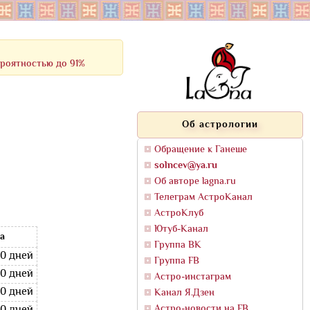
ероятностью до 91%
Об астрологии
Обращение к Ганеше
solncev@ya.ru
Об авторе lagna.ru
Телеграм АстроКанал
АстроКлуб
Ютуб-Канал
а
Группа ВК
20 дней
Группа FB
20 дней
Астро-инстаграм
20 дней
Канал Я.Дзен
Астро-новости на FB