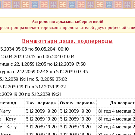
Астрология доказана кибернетикой!
рсептрон различает гороскопы представителей двух профессий с в
Вимшоттари даша, подпериоды
.2034 05:06 по 30.05.2041 00:10
23.04.2039 23:15 по 1.06.2040 19:04
нца с 22.11.2039 12:03 по 12.12.2039 17:50
урна с 2.12.2039 02:48 по 5.12.2039 07:43
.12.2039 19:11 по 3.12.2039 23:02
12.2039 19:11 по 3.12.2039 19:22
.2039 19:20 по 3.12.2039 19:21
период
Нач. периода
Оконч. периода
До возраст
 Кету
3.12.2039 19:20
3.12.2039 19:20
81 год 4 месяца 
 - Кету
3.12.2039 19:20
3.12.2039 19:20
81 год 4 месяца 
 - Кету
3.12.2039 19:20
3.12.2039 19:20
81 год 4 месяца 