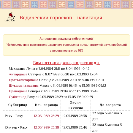
Ведический гороскоп - навигация
Астрология доказана кибернетикой!
Нейросеть типа персептрон различает гороскопы представителей двух профессий
с вероятностью до 91%
Вимшоттари даша, подпериоды
Махадаша Луны с 7.04.1984 21:11 по 8.04.1994 10:42
Антардаша
Сатурна с 8.07.1988 05:20 по 6.02.1990 13:04
Пратьяантардаша
Солнца с 7.05.1989 20:11 по 5.06.1989 18:11
Шукшмантардаша
Марса с 11.05.1989 16:43 по 13.05.1989 09:12
Пранадаша
Венеры с 12.05.1989 21:04 по 13.05.1989 03:48
Субпериод
Раху с 12.05.1989 23:29 по 13.05.1989 00:29
Оконч.
Субпериод
Нач. периода
До возраста
периода
32 года 3 месяца 3
Раху - Раху
12.05.1989 23:29
12.05.1989 23:38
дня
32 года 3 месяца 3
Юпитер - Раху
12.05.1989 23:38
12.05.1989 23:46
дня