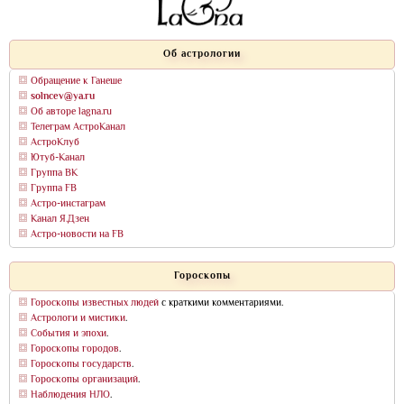
Об астрологии
Обращение к Ганеше
solncev@ya.ru
Об авторе lagna.ru
Телеграм АстроКанал
АстроКлуб
Ютуб-Канал
Группа ВК
Группа FB
Астро-инстаграм
Канал Я.Дзен
Астро-новости на FB
Гороскопы
Гороскопы известных людей
с краткими комментариями.
Астрологи и мистики
.
События и эпохи
.
Гороскопы городов
.
Гороскопы государств
.
Гороскопы организаций
.
Наблюдения НЛО
.