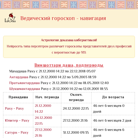
Ведический гороскоп - навигация
Астрология доказана кибернетикой!
Нейросеть типа персептрон различает гороскопы представителей двух профессий
с вероятностью до 91%
Вимшоттари даша, подпериоды
Махадаша Раху с 21.12.2000 14:22 по 22.12.2018 05:07
Антардаша
Раху с 21.12.2000 14:22 по 3.09.2003 18:59
Пратьяантардаша
Раху с 21.12.2000 14:22 по 18.05.2001 12:40
Шукшмантардаша
Раху с 21.12.2000 14:22 по 12.01.2001 18:55
Оконч.
Пранадаша
Нач. периода
До возраста
периода
21.12.2000
46 лет 6 месяцев 0
Раху - Раху
24.12.2000 22:15
14:22
дней
24.12.2000
Юпитер - Раху
27.12.2000 21:16
46 лет 6 месяцев 2 дня
22:15
27.12.2000
46 лет 6 месяцев 6
Сатурн - Раху
31.12.2000 09:35
21:16
дней