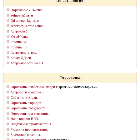
Об астрологии
Обращение к Ганеше
solncev@ya.ru
Об авторе lagna.ru
Телеграм АстроКанал
АстроКлуб
Ютуб-Канал
Группа ВК
Группа FB
Астро-инстаграм
Канал Я.Дзен
Астро-новости на FB
Гороскопы
Гороскопы известных людей
с краткими комментариями.
Астрологи и мистики
.
События и эпохи
.
Гороскопы городов
.
Гороскопы государств
.
Гороскопы организаций
.
Наблюдения НЛО
.
Воздушные происшествия
.
Морские происшествия
.
Значимые персоны
.