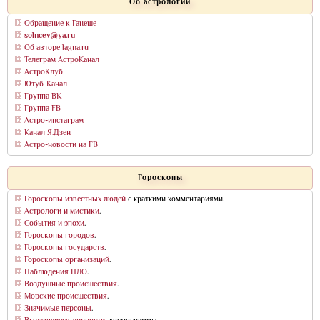
Об астрологии
Обращение к Ганеше
solncev@ya.ru
Об авторе lagna.ru
Телеграм АстроКанал
АстроКлуб
Ютуб-Канал
Группа ВК
Группа FB
Астро-инстаграм
Канал Я.Дзен
Астро-новости на FB
Гороскопы
Гороскопы известных людей
с краткими комментариями.
Астрологи и мистики
.
События и эпохи
.
Гороскопы городов
.
Гороскопы государств
.
Гороскопы организаций
.
Наблюдения НЛО
.
Воздушные происшествия
.
Морские происшествия
.
Значимые персоны
.