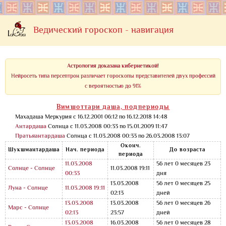
Ведический гороскоп - навигация
Астрология доказана кибернетикой!
Нейросеть типа персептрон различает гороскопы представителей двух профессий
с вероятностью до 91%
Вимшоттари даша, подпериоды
Махадаша Меркурия с 16.12.2001 06:12 по 16.12.2018 14:48
Антардаша
Солнца с 11.03.2008 00:33 по 15.01.2009 11:47
Пратьяантардаша
Солнца с 11.03.2008 00:33 по 26.03.2008 13:07
Оконч.
Шукшмантардаша
Нач. периода
До возраста
периода
11.03.2008
56 лет 0 месяцев 23
Солнце - Солнце
11.03.2008 19:11
00:33
дня
13.03.2008
56 лет 0 месяцев 25
Луна - Солнце
11.03.2008 19:11
02:13
дней
13.03.2008
13.03.2008
56 лет 0 месяцев 26
Марс - Солнце
02:13
23:57
дней
13.03.2008
16.03.2008
56 лет 0 месяцев 28