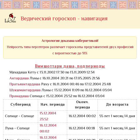
Ведический гороскоп - навигация
Астрология доказана кибернетикой!
Нейросеть типа персептрон различает гороскопы представителей двух профессий
с вероятностью до 91%
Вимшоттари даша, подпериоды
Махадаша Кету с 13.11.2002 17:30 по 13.11.2009 12:34
Антардаша
Луны с 16.10.2004 20:21 по 17.05.2005 21:56
Пратьяантардаша
Раху с 16.11.2004 00:46 по 17.12.2004 23:48
Шукшмантардаша
Луны с 13.12.2004 11:09 по 16.12.2004 03:04
Пранадаша
Солнца с 15.12.2004 23:52 по 16.12.2004 03:04
Оконч.
Субпериод
Нач. периода
До возраста
периода
15.12.2004
Солнце - Солнце
16.12.2004 00:02
55 лет 1 месяц 14 дня
23:52
16.12.2004
Луна - Солнце
16.12.2004 00:18
55 лет 1 месяц 14 дня
00:02
16.12.2004