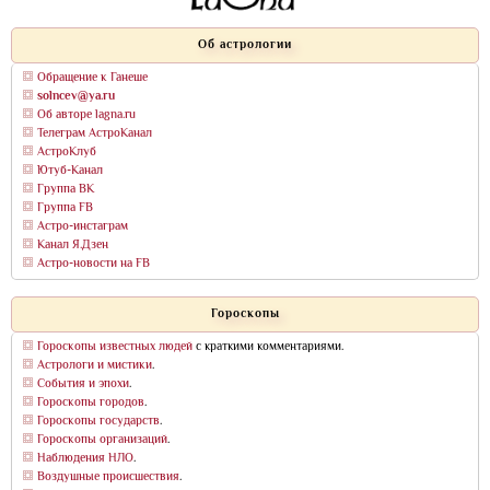
Об астрологии
Обращение к Ганеше
solncev@ya.ru
Об авторе lagna.ru
Телеграм АстроКанал
АстроКлуб
Ютуб-Канал
Группа ВК
Группа FB
Астро-инстаграм
Канал Я.Дзен
Астро-новости на FB
Гороскопы
Гороскопы известных людей
с краткими комментариями.
Астрологи и мистики
.
События и эпохи
.
Гороскопы городов
.
Гороскопы государств
.
Гороскопы организаций
.
Наблюдения НЛО
.
Воздушные происшествия
.