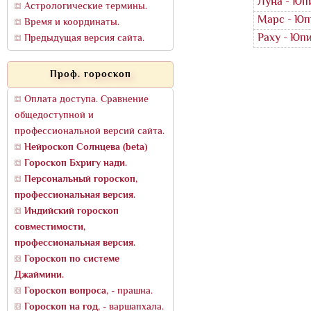
Луна - Юп
Астрологические термины.
Марс - Юп
Время и координаты.
Раху - Юп
Предыдущая версия сайта.
Проф. гороскоп
Оплата доступа. Сравнение
общедоступной и
профессиональной версий сайта.
Нейроскоп Солнцева (beta)
Гороскоп Бхригу нади.
Персональный гороскоп,
профессиональная версия.
Индийский гороскоп
совместимости,
профессиональная версия.
Гороскоп по системе
Джаймини.
Гороскоп вопроса
, - прашна.
Гороскоп на год
, - варшапхала.