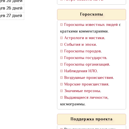
цев 26 дней
цев 26 дней
Гороскопы
цев 27 дней
Гороскопы известных людей
с
краткими комментариями.
Астрологи и мистики
.
События и эпохи
.
Гороскопы городов
.
Гороскопы государств
.
Гороскопы организаций
.
Наблюдения НЛО
.
Воздушные происшествия
.
Морские происшествия
.
Значимые персоны
.
Выдающиеся личности
,
космограммы.
Поддержка проекта