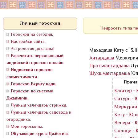
Личный гороскоп
Нейросеть типа пе
Гороскоп на сегодня.
Настройки сайта.
Астрология доказана!
Махадаша Кету с 13.11.
Рассчитать персональный
Антардаша
Меркурия с
индийский гороскоп онлайн.
Пратьяантардаша
Лун
Индийский гороскоп
Шукшмантардаша
Юпи
совместимости.
Прана
Гороскоп Бхригу нади.
Юпитер - 
Гороскоп по системе
Джаймини.
Сатурн - 
Лунный календарь стрижки.
Меркурий 
Лунный календарь садовода и
Кету - Юп
огородника.
Венера - 
Мои гороскопы
.
Солнце - 
Обучающие курсы Джйотиш
.