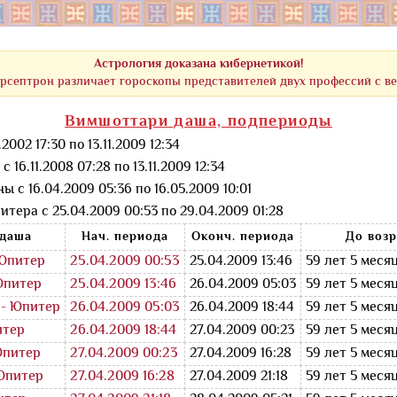
Астрология доказана кибернетикой!
рсептрон различает гороскопы представителей двух профессий с в
Вимшоттари даша, подпериоды
2002 17:30 по 13.11.2009 12:34
 16.11.2008 07:28 по 13.11.2009 12:34
ы с 16.04.2009 05:36 по 16.05.2009 10:01
тера с 25.04.2009 00:53 по 29.04.2009 01:28
даша
Нач. периода
Оконч. периода
До возр
Юпитер
25.04.2009 00:53
25.04.2009 13:46
59 лет 5 меся
Юпитер
25.04.2009 13:46
26.04.2009 05:03
59 лет 5 меся
- Юпитер
26.04.2009 05:03
26.04.2009 18:44
59 лет 5 меся
итер
26.04.2009 18:44
27.04.2009 00:23
59 лет 5 меся
Юпитер
27.04.2009 00:23
27.04.2009 16:28
59 лет 5 меся
Юпитер
27.04.2009 16:28
27.04.2009 21:18
59 лет 5 меся