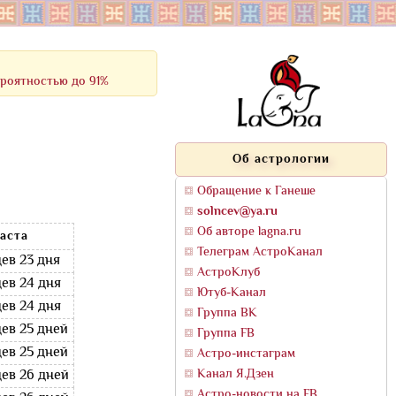
ероятностью до 91%
Об астрологии
Обращение к Ганеше
solncev@ya.ru
Об авторе lagna.ru
аста
Телеграм АстроКанал
цев 23 дня
АстроКлуб
цев 24 дня
Ютуб-Канал
цев 24 дня
Группа ВК
цев 25 дней
Группа FB
цев 25 дней
Астро-инстаграм
Канал Я.Дзен
цев 26 дней
Астро-новости на FB