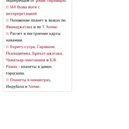
подпериодов от
риши Парашары
.
144 бхава йоги с
интерпретацией
.
Положение планет в знаках по
Яванаджатака
и по
Т. Хопке
.
Расчет и построение карты
навамши.
Бхригу-сутра, Саравали,
Пхаладипика, Брихат-джатака,
Чаматкар-чинтамани
и
Б.В.
Раман
- планеты в домах
гороскопа.
Планеты в накшатрах
,
Индубала и
Хопке
.