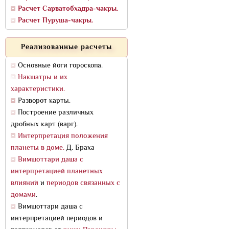
Расчет Сарватобхадра-чакры.
Расчет Пуруша-чакры.
Реализованные расчеты
Основные йоги гороскопа.
Накшатры и их
характеристики.
Разворот карты.
Построение различных
дробных карт (варг).
Интерпретация положения
планеты в доме.
Д. Браха
Вимшоттари даша с
интерпретацией планетных
влияний
и
периодов связанных с
домами
.
Вимшоттари даша с
интерпретацией периодов и