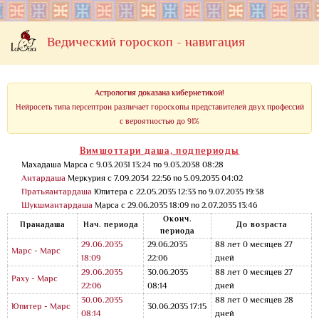
Ведический гороскоп - навигация
Астрология доказана кибернетикой!
Нейросеть типа персептрон различает гороскопы представителей двух профессий
с вероятностью до 91%
Вимшоттари даша, подпериоды
Махадаша Марса с 9.03.2031 13:24 по 9.03.2038 08:28
Антардаша
Меркурия с 7.09.2034 22:56 по 5.09.2035 04:02
Пратьяантардаша
Юпитера с 22.05.2035 12:33 по 9.07.2035 19:38
Шукшмантардаша
Марса с 29.06.2035 18:09 по 2.07.2035 13:46
Оконч.
Пранадаша
Нач. периода
До возраста
периода
29.06.2035
29.06.2035
88 лет 0 месяцев 27
Марс - Марс
18:09
22:06
дней
29.06.2035
30.06.2035
88 лет 0 месяцев 27
Раху - Марс
22:06
08:14
дней
30.06.2035
88 лет 0 месяцев 28
Юпитер - Марс
30.06.2035 17:15
08:14
дней