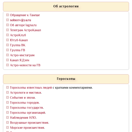
Об астрологии
Обращение к Ганеше
solncev@ya.ru
Об авторе lagna.ru
Телеграм АстроКанал
АстроКлуб
Ютуб-Канал
Группа ВК
Группа FB
Астро-инстаграм
Канал Я.Дзен
Астро-новости на FB
Гороскопы
Гороскопы известных людей
с краткими комментариями.
Астрологи и мистики
.
События и эпохи
.
Гороскопы городов
.
Гороскопы государств
.
Гороскопы организаций
.
Наблюдения НЛО
.
Воздушные происшествия
.
Морские происшествия
.