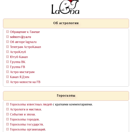
Об астрологии
Обращение к Ганеше
solncev@ya.ru
Об авторе lagna.ru
Телеграм АстроКанал
АстроКлуб
Ютуб-Канал
Группа ВК
Группа FB
Астро-инстаграм
Канал Я.Дзен
Астро-новости на FB
Гороскопы
Гороскопы известных людей
с краткими комментариями.
Астрологи и мистики
.
События и эпохи
.
Гороскопы городов
.
Гороскопы государств
.
Гороскопы организаций
.