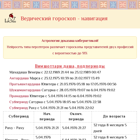
Ведический гороскоп - навигация
Астрология доказана кибернетикой!
Нейросеть типа персептрон различает гороскопы представителей двух профессий
с вероятностью до 91%
Вимшоттари даша, подпериоды
Махадаша Венеры с 22.12.1969 21:44 по 23.12.1989 00:47
Антардаша
Марса с 23.12.1975 10:39 по 21.02.1977 13:49
Пратьяантардаша
Юпитера с 21.03.1976 05:18 по 17.05.1976 00:56
Шукшмантардаша
Сатурна с 28.03.1976 19:07 по 6.04.1976 19:02
Пранадаша
Юпитера с 5.04.1976 14:15 по 6.04.1976 19:02
Субпериод
Сатурна с 5.04.1976 18:05 по 5.04.1976 22:38
Субпериод
Раху с 5.04.1976 21:21 по 5.04.1976 22:02
Нач.
Оконч.
Субпериод
До возраста
периода
периода
32 года 8 месяцев 5
Раху - Раху
5.04.1976 21:21
5.04.1976 21:27
дней
5.04.1976
32 года 8 месяцев 5