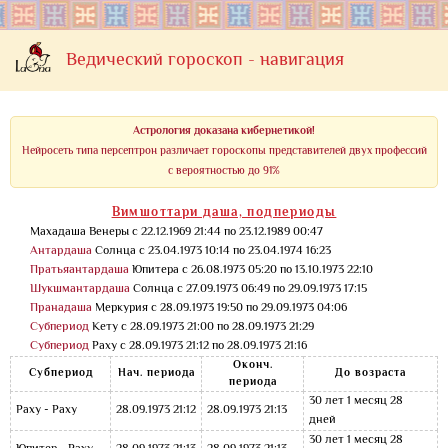
Ведический гороскоп - навигация
Астрология доказана кибернетикой!
Нейросеть типа персептрон различает гороскопы представителей двух профессий
с вероятностью до 91%
Вимшоттари даша, подпериоды
Махадаша Венеры с 22.12.1969 21:44 по 23.12.1989 00:47
Антардаша
Солнца с 23.04.1973 10:14 по 23.04.1974 16:23
Пратьяантардаша
Юпитера с 26.08.1973 05:20 по 13.10.1973 22:10
Шукшмантардаша
Солнца с 27.09.1973 06:49 по 29.09.1973 17:15
Пранадаша
Меркурия с 28.09.1973 19:50 по 29.09.1973 04:06
Субпериод
Кету с 28.09.1973 21:00 по 28.09.1973 21:29
Субпериод
Раху с 28.09.1973 21:12 по 28.09.1973 21:16
Оконч.
Субпериод
Нач. периода
До возраста
периода
30 лет 1 месяц 28
Раху - Раху
28.09.1973 21:12
28.09.1973 21:13
дней
30 лет 1 месяц 28