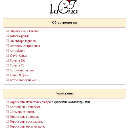
Об астрологии
Обращение к Ганеше
solncev@ya.ru
Об авторе lagna.ru
Телеграм АстроКанал
АстроКлуб
Ютуб-Канал
Группа ВК
Группа FB
Астро-инстаграм
Канал Я.Дзен
Астро-новости на FB
Гороскопы
Гороскопы известных людей
с краткими комментариями.
Астрологи и мистики
.
События и эпохи
.
Гороскопы городов
.
Гороскопы государств
.
Гороскопы организаций
.