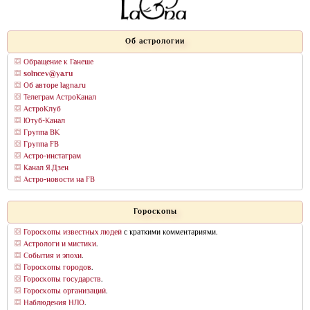
Об астрологии
Обращение к Ганеше
solncev@ya.ru
Об авторе lagna.ru
Телеграм АстроКанал
АстроКлуб
Ютуб-Канал
Группа ВК
Группа FB
Астро-инстаграм
Канал Я.Дзен
Астро-новости на FB
Гороскопы
Гороскопы известных людей
с краткими комментариями.
Астрологи и мистики
.
События и эпохи
.
Гороскопы городов
.
Гороскопы государств
.
Гороскопы организаций
.
Наблюдения НЛО
.