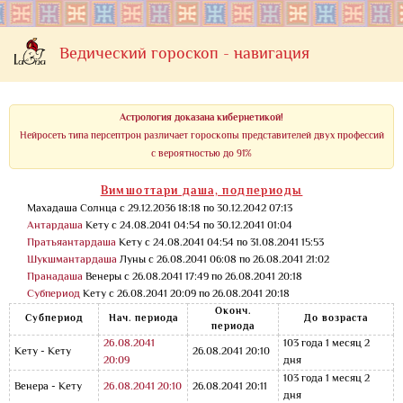
Ведический гороскоп - навигация
Астрология доказана кибернетикой!
Нейросеть типа персептрон различает гороскопы представителей двух профессий
с вероятностью до 91%
Вимшоттари даша, подпериоды
Махадаша Солнца с 29.12.2036 18:18 по 30.12.2042 07:13
Антардаша
Кету с 24.08.2041 04:54 по 30.12.2041 01:04
Пратьяантардаша
Кету с 24.08.2041 04:54 по 31.08.2041 15:53
Шукшмантардаша
Луны с 26.08.2041 06:08 по 26.08.2041 21:02
Пранадаша
Венеры с 26.08.2041 17:49 по 26.08.2041 20:18
Субпериод
Кету с 26.08.2041 20:09 по 26.08.2041 20:18
Оконч.
Субпериод
Нач. периода
До возраста
периода
26.08.2041
103 года 1 месяц 2
Кету - Кету
26.08.2041 20:10
20:09
дня
103 года 1 месяц 2
Венера - Кету
26.08.2041 20:10
26.08.2041 20:11
дня