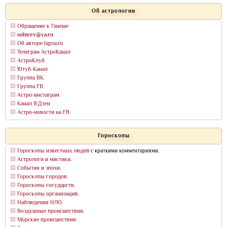
Об астрологии
Обращение к Ганеше
solncev@ya.ru
Об авторе lagna.ru
Телеграм АстроКанал
АстроКлуб
Ютуб-Канал
Группа ВК
Группа FB
Астро-инстаграм
Канал Я.Дзен
Астро-новости на FB
Гороскопы
Гороскопы известных людей
с краткими комментариями.
Астрологи и мистики
.
События и эпохи
.
Гороскопы городов
.
Гороскопы государств
.
Гороскопы организаций
.
Наблюдения НЛО
.
Воздушные происшествия
.
Морские происшествия
.