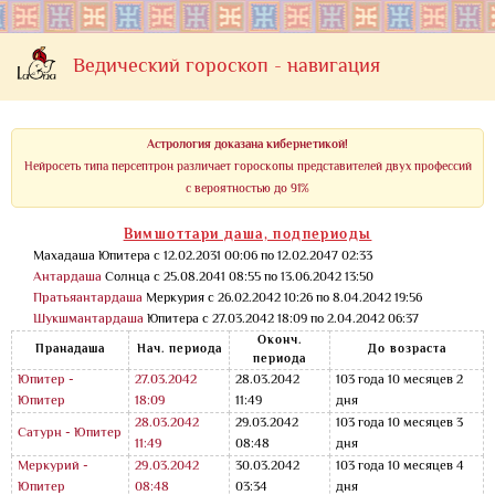
Ведический гороскоп - навигация
Астрология доказана кибернетикой!
Нейросеть типа персептрон различает гороскопы представителей двух профессий
с вероятностью до 91%
Вимшоттари даша, подпериоды
Махадаша Юпитера с 12.02.2031 00:06 по 12.02.2047 02:33
Антардаша
Солнца с 25.08.2041 08:55 по 13.06.2042 13:50
Пратьяантардаша
Меркурия с 26.02.2042 10:26 по 8.04.2042 19:56
Шукшмантардаша
Юпитера с 27.03.2042 18:09 по 2.04.2042 06:37
Оконч.
Пранадаша
Нач. периода
До возраста
периода
Юпитер -
27.03.2042
28.03.2042
103 года 10 месяцев 2
Юпитер
18:09
11:49
дня
28.03.2042
29.03.2042
103 года 10 месяцев 3
Сатурн - Юпитер
11:49
08:48
дня
Меркурий -
29.03.2042
30.03.2042
103 года 10 месяцев 4
Юпитер
08:48
03:34
дня