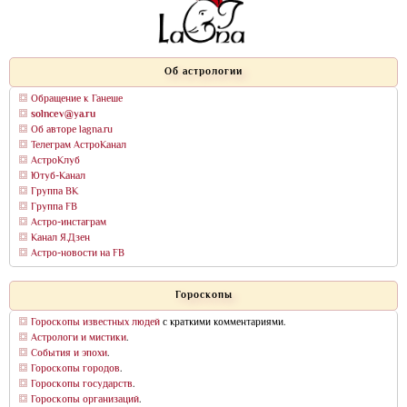
Об астрологии
Обращение к Ганеше
solncev@ya.ru
Об авторе lagna.ru
Телеграм АстроКанал
АстроКлуб
Ютуб-Канал
Группа ВК
Группа FB
Астро-инстаграм
Канал Я.Дзен
Астро-новости на FB
Гороскопы
Гороскопы известных людей
с краткими комментариями.
Астрологи и мистики
.
События и эпохи
.
Гороскопы городов
.
Гороскопы государств
.
Гороскопы организаций
.