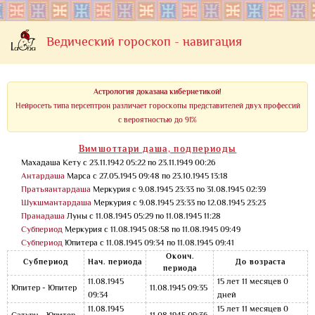
Ведический гороскоп - навигация
Астрология доказана кибернетикой!
Нейросеть типа персептрон различает гороскопы представителей двух профессий
с вероятностью до 91%
Вимшоттари даша, подпериоды
Махадаша Кету с 23.11.1942 05:22 по 23.11.1949 00:26
Антардаша
Марса с 27.05.1945 09:48 по 23.10.1945 13:18
Пратьяантардаша
Меркурия с 9.08.1945 23:33 по 31.08.1945 02:39
Шукшмантардаша
Меркурия с 9.08.1945 23:33 по 12.08.1945 23:23
Пранадаша
Луны с 11.08.1945 05:29 по 11.08.1945 11:28
Субпериод
Меркурия с 11.08.1945 08:58 по 11.08.1945 09:49
Субпериод
Юпитера с 11.08.1945 09:34 по 11.08.1945 09:41
Оконч.
Субпериод
Нач. периода
До возраста
периода
11.08.1945
15 лет 11 месяцев 0
Юпитер - Юпитер
11.08.1945 09:35
09:34
дней
11.08.1945
15 лет 11 месяцев 0