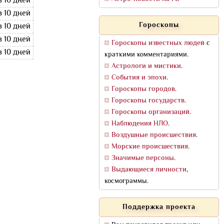
в 10 дней
в 10 дней
Гороскопы
в 10 дней
в 10 дней
Гороскопы известных людей
с
в 10 дней
краткими комментариями.
Астрологи и мистики
.
События и эпохи
.
Гороскопы городов
.
Гороскопы государств
.
Гороскопы организаций
.
Наблюдения НЛО
.
Воздушные происшествия
.
Морские происшествия
.
Значимые персоны
.
Выдающиеся личности
,
космограммы.
Поддержка проекта