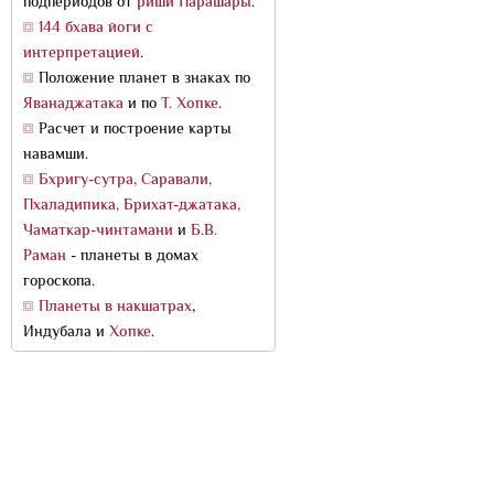
подпериодов от
риши Парашары
.
144 бхава йоги с
интерпретацией
.
Положение планет в знаках по
Яванаджатака
и по
Т. Хопке
.
Расчет и построение карты
навамши.
Бхригу-сутра, Саравали,
Пхаладипика, Брихат-джатака,
Чаматкар-чинтамани
и
Б.В.
Раман
- планеты в домах
гороскопа.
Планеты в накшатрах
,
Индубала и
Хопке
.