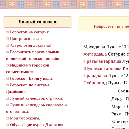
Личный гороскоп
Нейросеть типа пе
Гороскоп на сегодня.
Настройки сайта.
Астрология доказана!
Махадаша Луны с 10.11.
Рассчитать персональный
Антардаша
Сатурна с 
индийский гороскоп онлайн.
Пратьяантардаша
Лун
Индийский гороскоп
Шукшмантардаша
Кет
совместимости.
Пранадаша
Луны с 12.
Гороскоп Бхригу нади.
Субпериод
Луны с 12.0
Гороскоп по системе
Субп
Джаймини.
Лунный календарь стрижки.
Луна - 
Лунный календарь садовода и
Марс - 
огородника.
Раху - Л
Мои гороскопы
.
Юпитер 
Обучающие курсы Джйотиш
.