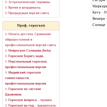
Сатурн 
Астрологические термины.
Меркури
Время и координаты.
Кету - 
Предыдущая версия сайта.
Венера 
Солнце 
Проф. гороскоп
Оплата доступа. Сравнение
общедоступной и
профессиональной версий сайта.
Нейроскоп Солнцева (beta)
Гороскоп Бхригу нади.
Персональный гороскоп,
профессиональная версия.
Индийский гороскоп
совместимости,
профессиональная версия.
Гороскоп по системе
Джаймини.
Гороскоп вопроса
, - прашна.
Гороскоп на год
, - варшапхала.