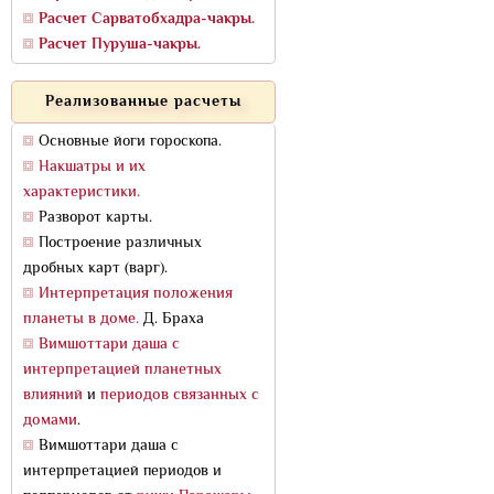
Расчет Сарватобхадра-чакры.
Расчет Пуруша-чакры.
Реализованные расчеты
Основные йоги гороскопа.
Накшатры и их
характеристики.
Разворот карты.
Построение различных
дробных карт (варг).
Интерпретация положения
планеты в доме.
Д. Браха
Вимшоттари даша с
интерпретацией планетных
влияний
и
периодов связанных с
домами
.
Вимшоттари даша с
интерпретацией периодов и