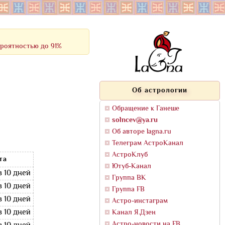
ероятностью до 91%
Об астрологии
Обращение к Ганеше
solncev@ya.ru
Об авторе lagna.ru
Телеграм АстроКанал
АстроКлуб
та
Ютуб-Канал
в 10 дней
Группа ВК
в 10 дней
Группа FB
в 10 дней
Астро-инстаграм
в 10 дней
Канал Я.Дзен
Астро-новости на FB